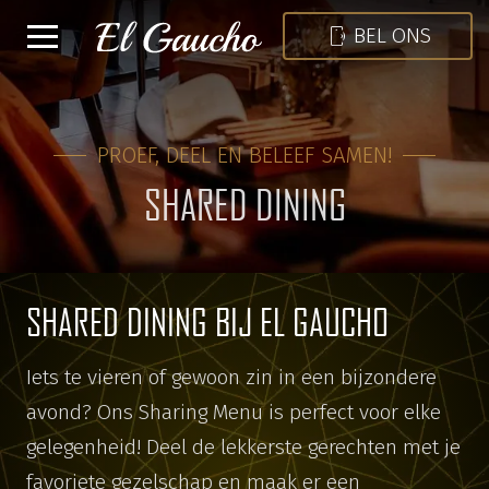
mobile_sound
BEL ONS
PROEF, DEEL EN BELEEF SAMEN!
SHARED DINING
SHARED DINING BIJ EL GAUCHO
Iets te vieren of gewoon zin in een bijzondere
avond? Ons Sharing Menu is perfect voor elke
gelegenheid! Deel de lekkerste gerechten met je
favoriete gezelschap en maak er een