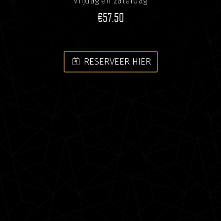
Vrijdag en zaterdag
€57,50
calendar_meal
RESERVEER HIER