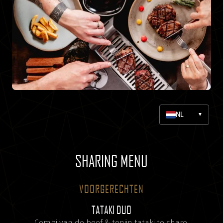
NL
▼
SHARING MENU
VOORGERECHTEN
TATAKI DUO
Combi van de beef & tonijn tataki to share.